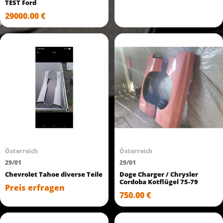
TEST Ford
29000.00 €
Österreich
Österreich
29/01
29/01
Chevrolet Tahoe diverse Teile
Doge Charger / Chrysler
Cordoba Kotflügel 75-79
Preis erfragen
750.00 €