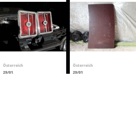
Österreich
Österreich
29/01
29/01
Chrysler Cordoba
Chevrolet Caprice
Rückleuchten
Kofferraumdeckel
450.00 €
450.00 €